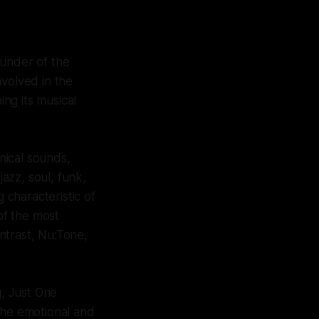
ounder of the
nvolved in the
ing its musical
nical sounds,
azz, soul, funk,
 characteristic of
of the most
ntrast, Nu:Tone,
g, Just One
the emotional and