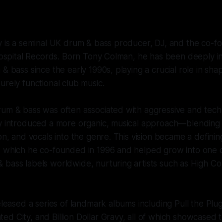
y is a seminal UK drum & bass producer, DJ, and the co-f
 Hospital Records. Born Tony Colman, he has been deeply i
& bass since the early 1990s, playing a crucial role in shap
urely functional club music.
rum & bass was often associated with aggressive and tech
y introduced a more organic, musical approach—blending j
on, and vocals into the genre. This vision became a defining
, which he co-founded in 1996 and helped grow into one 
bass labels worldwide, nurturing artists such as High Co
released a series of landmark albums including Pull the Plu
d City, and Billion Dollar Gravy, all of which showcased 