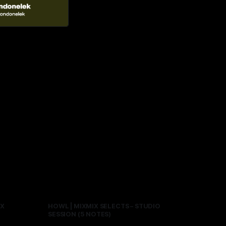
IX
HOWL | MIXMIX SELECTS – STUDIO
SESSION (5 NOTES)