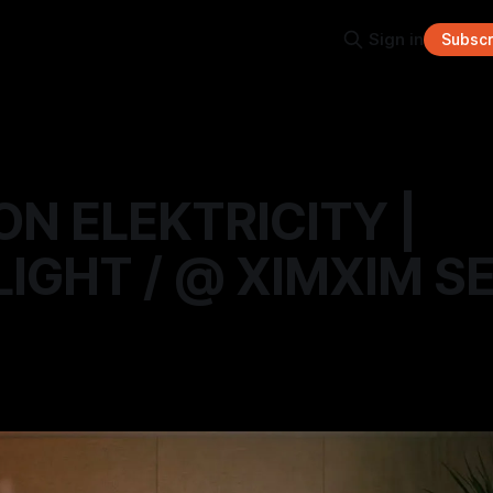
Sign in
Subscr
N ELEKTRICITY |
IGHT / @ XIMXIM S
—
3 min read