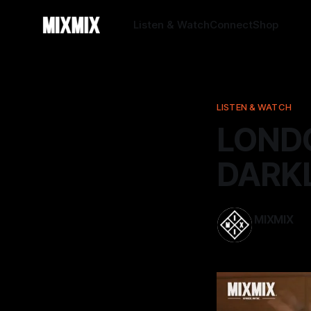
Listen & Watch
Connect
Shop
LISTEN & WATCH
LONDO
DARKL
MIXMIX
01 2월 2026