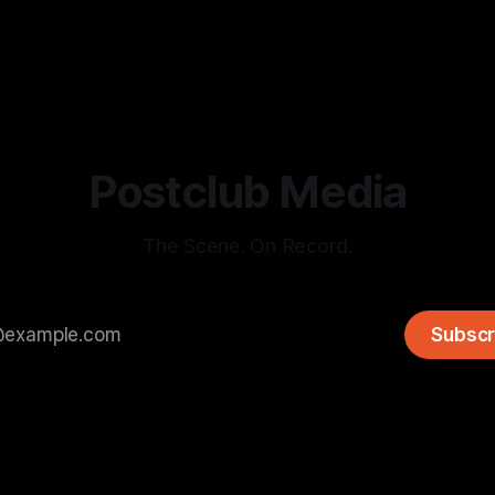
 2026
By MIXMIX
20 4월 2026
Postclub Media
The Scene. On Record.
Subscr