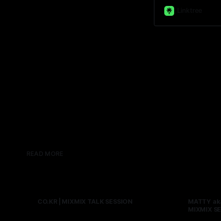
Linktree
READ MORE
CO.KR | MIXMIX TALK SESSION
MATTY aka
MIXMIX S
By MIXMIX
25 7월 2026