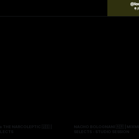
 THE NARCOLEPTIC 🇺🇸 |
NACHO BOLOGNANI 🇦🇷 | MIXM
ELECTS
SELECTS - STUDIO SESSION